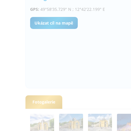
GPS:
49°58'35.729" N ; 12°42'22.199" E
Ukázat cíl na mapě
Fotogalerie