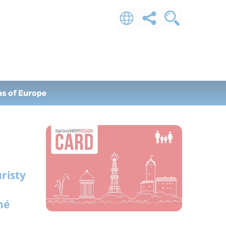
as of Europe
risty
né