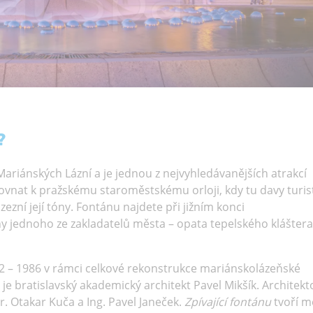
?
Mariánských Lázní a je jednou z nejvyhledávanějších atrakcí
rovnat k pražskému staroměstskému orloji, kdy tu davy turis
zezní její tóny. Fontánu najdete při jižním konci
 jednoho ze zakladatelů města – opata tepelského kláštera
2 – 1986 v rámci celkové rekonstrukce mariánskolázeňské
 bratislavský akademický architekt Pavel Mikšík. Architek
r. Otakar Kuča a Ing. Pavel Janeček.
Zpívající fontánu
tvoří m