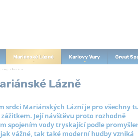
Mariánské Lázně
Karlovy Vary
Great Sp
+
+
Current:
Zpívající fontána
Mariánské Lázně
 srdci Mariánských Lázní je pro všechny tu
zážitkem. Její návštěvu proto rozhodně
m spojením vody tryskající podle promyšle
 jak vážné, tak také moderní hudby vzniká