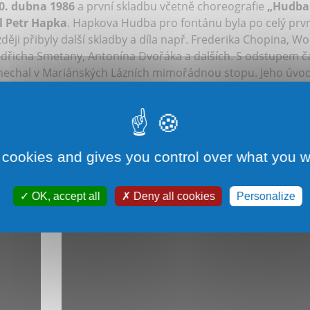
30. dubna 1986
a první skladbu včetně choreografie
„Hudba
l Petr Hapka
. Hapkova Hudba pro fontánu byla po celý prvn
i přibyly další skladby a díla např. Frederika Chopina, Wo
dřicha Smetany, Antonína Dvořáka a dalších. S odstupem č
nechal v Mariánských Lázních mimořádnou stopu. Jeho úvo
eoficiální hymnu města
. Proto není divu, že se Mariánskol
 památku a zároveň mu poděkovat za úplně první píseň pro Zp
é sezóny v roce 2017 byla u fontány odhalena jeho bronzová
berta Králíčka z Nové Paky. Zpívající fontána má ve svém re
lou sezónu neustále střídá v pravidelném sledu. Zbývající čt
 cookies and gives you control over what you w
vláštních slavnostních příležitostech.
OK, accept all
Deny all cookies
Personalize