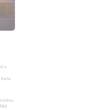
tů v
 Karla
tonickou
ělká