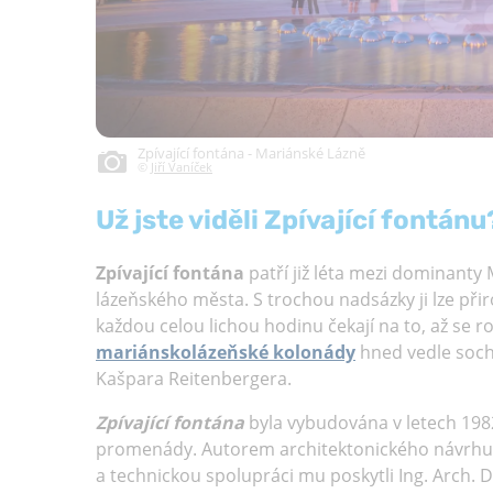
Zpívající fontána - Mariánské Lázně
©
Jiří Vaníček
Už jste viděli Zpívající fontánu
Zpívající fontána
patří již léta mezi dominanty 
lázeňského města. S trochou nadsázky ji lze při
každou celou lichou hodinu čekají na to, až se ro
mariánskolázeňské kolonády
hned vedle sochy
Kašpara Reitenbergera.
Zpívající fontána
byla vybudována v letech 198
promenády. Autorem architektonického návrhu je
a technickou spolupráci mu poskytli Ing. Arch. D