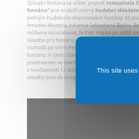
Zpívající fontána se vůbec poprvé
rozezpívala 
fontánu“
pro ni složil známý
hudební skladate
jediným hudebním doprovodem fontány. Až pozděj
Amadea Mozarta, Johanna Sebastiana Bacha, Be
můžeme konstatovat, že Petr Hapka po sobě za
skladba pro fontánu je dodnes považována za
n
rozhodli po smrti Petra Hapky (2014) uctít jeho
fontánu. V rámci slavnostního zahájení lázeňsk
podstavcem ve tvaru piana z dílny výtvarníka Al
v současnosti 12 skladeb.
Osm skladeb
se po ce
This site uses
skladby jsou do programu zařazovány pouze při z