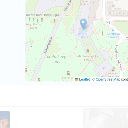
Leaflet
|
©
OpenStreetMap
cont