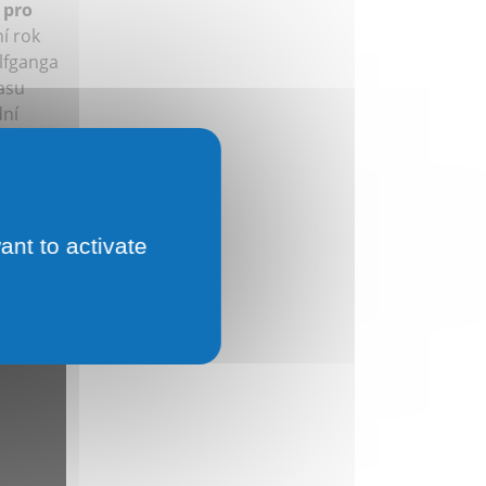
 pro
í rok
lfganga
asu
dní
ázeňští
ívající
 busta s
pertoáru
yři
ant to activate