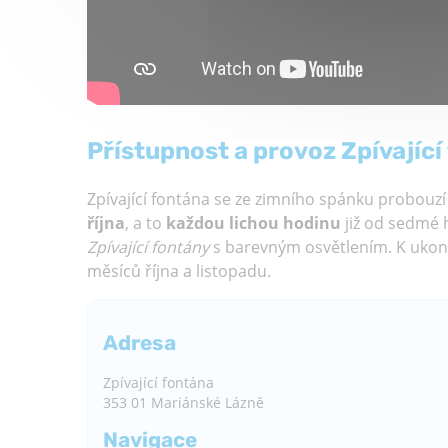
Přístupnost a provoz Zpívající
Zpívající fontána se ze zimního spánku probouzí
října
, a to
každou lichou hodinu
již od sedmé h
Zpívající fontány
s barevným osvětlením. K ukon
měsíců října a listopadu.
Adresa
Zpívající fontána
353 01 Mariánské Lázně
Navigace