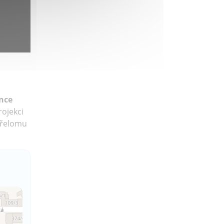
nce
rojekci
přelomu