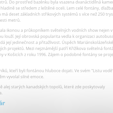
rů. Do prostřed bazénku byla vsazena dvanáctidílná kam
hladině se středem z leštěné oceli. Lem celé fontány, dlažba
a má deset základních střikových systémů s více než 250 try
esti metrů.
tala ikonou a průkopníkem světelných vodních show nejen v
kou louží. Její obrovská popularita vedla k organizaci autobu
ádá její jedinečnost a přitažlivost. Úspěch Mariánskolázeňsk
ých projektů. Mezi nejznámější patří Křižíkova světelná font
ny v Košicích z roku 1996. Zájem o podobné fontány se proje
ků, kteří byli fontánou hluboce dojati. Ve svém "Listu vodě
ěm vyvolal silné emoce.
ě alej starých kanadských topolů, které zde poskytovaly
a.
ár