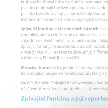
kruhová bazénová mísa o průměru osmnácti met
plastika podobající se květu plovoucím na vodní 
plastika byly zhotoveny z Liberecké žuly. Fontán
Dominantní střední střik dosahuje výšky okolo š
Zpívající fontána v Mariánských Lázních
se s
republice, ale i v celé Evropě a dokonce i za vel
zájezdů z okolních měst i zahraničí, což jen dokl
Zpívající fontány inspiroval řadu dalších podobn
Praze z roku 1991 a rekonstrukce Zpívající fontá
v Německu, Francii, Rusku a USA.
Miroslav Horníček
byl jedním z mnoha návštěvní
koncert jako nezapomenutelný zážitek, který v n
Na místě dnešní Zpívající fontány bývala původn
návštěvníkům stín od samotného založení měst
Zpívající fontána a její reperto