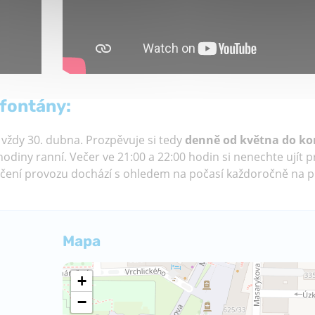
 fontány:
 vždy 30. dubna. Prozpěvuje si tedy
denně od května do ko
odiny ranní. Večer ve 21:00 a 22:00 hodin si nenechte ujít p
čení provozu dochází s ohledem na počasí každoročně na 
Mapa
+
−