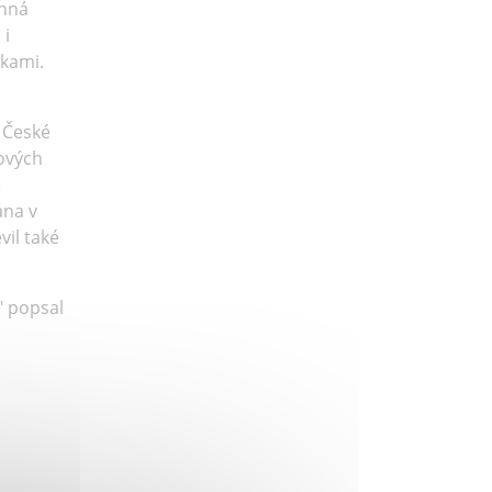
enná
 i
skami.
 České
sových
é
ána v
vil také
" popsal