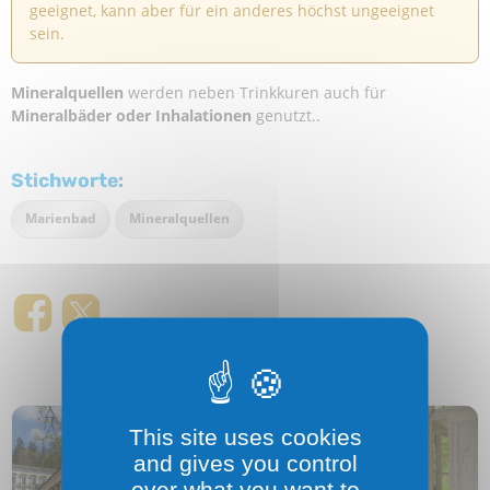
geeignet, kann aber für ein anderes höchst ungeeignet
sein.
Mineralquellen
werden neben Trinkkuren auch für
Mineralbäder oder Inhalationen
genutzt..
Stichworte:
Marienbad
Mineralquellen
This site uses cookies
and gives you control
over what you want to