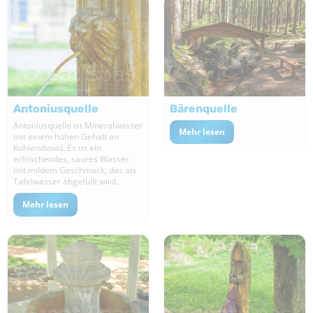
Antoniusquelle
Bärenquelle
Antoniusquelle ist Mineralwasser
Mehr lesen
mit einem hohen Gehalt an
Kohlendioxid. Es ist ein
erfrischendes, saures Wasser
mit mildem Geschmack, das als
Tafelwasser abgefüllt wird.
Mehr lesen