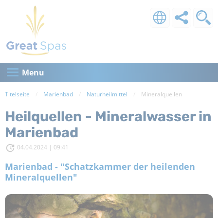
Menu
Titelseite
Marienbad
Naturheilmittel
Current:
Mineralquellen
Heilquellen - Mineralwasser in
Marienbad
04.04.2024 | 09:41
Marienbad - "Schatzkammer der heilenden
Mineralquellen"