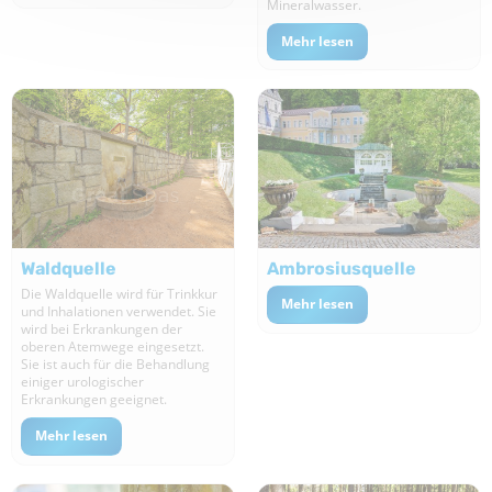
Mineralwasser.
Mehr lesen
Waldquelle
Ambrosiusquelle
Die Waldquelle wird für Trinkkur
Mehr lesen
und Inhalationen verwendet. Sie
wird bei Erkrankungen der
oberen Atemwege eingesetzt.
Sie ist auch für die Behandlung
einiger urologischer
Erkrankungen geeignet.
Mehr lesen