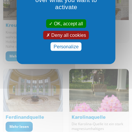
activate
OK, accept all
Kreuzquelle
Rudolfquelle
Kreuzquelle wurde
Mehr lesen
Deny all cookies
wahrscheinlich nach einem
Holzkreuz benannt, das in der
Nähe der Quelle stand.
Personalize
Mehr lesen
Ferdinandquelle
Karolinaquelle
Die Karolina-Quelle ist ein stark
Mehr lesen
magnesiumhaltiges