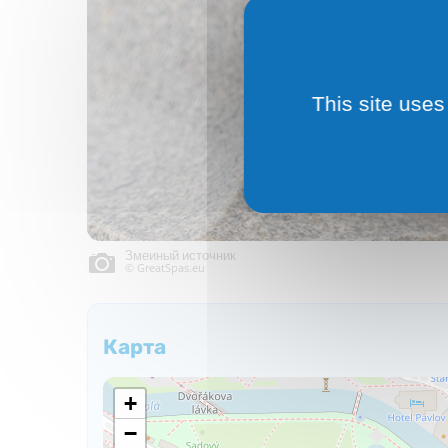
This site uses
Змеиный источник
© GreatSpas.eu
Карта
+
−