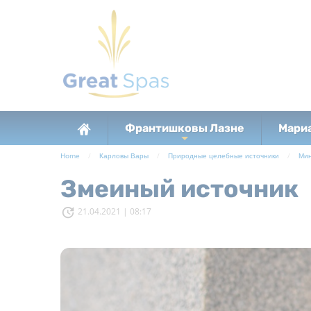
Франтишковы Лазне
Мари
+
Home
Карловы Вары
Природные целебные источники
Мин
Змеиный источник
21.04.2021 | 08:17