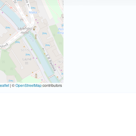
eaflet
|
©
OpenStreetMap
contributors