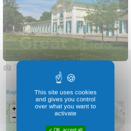
Колоннада Соленого и Лугового источника
© GreatSpas.eu
Карта
This site uses cookies
and gives you control
over what you want to
+
activate
−
OK, accept all