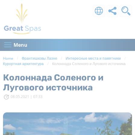
Menu
Home
Франтишковы Лазне
Интересные места и памятники
Курортная архитектура
Current:
Колоннада Соленого и Лугового источника
Колоннада Соленого и
Лугового источника
08.05.2021 | 07:33